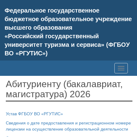
Федеральное государственное
бюджетное образовательное учреждение
высшего образования
«Российский государственный
университет туризма и сервиса» (ФГБОУ
ВО «РГУТИС»)
Toggle
navigati
Абитуриенту (бакалавриат,
магистратура) 2026
Устав ФГБОУ ВО «РГУТИС»
Сведения о дате предоставления и регистрационном номере
лицензии на осуществление образовательной деятельности