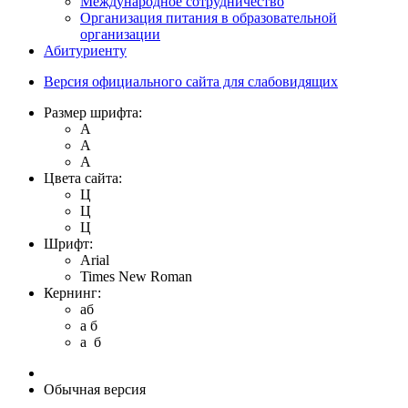
Международное сотрудничество
Организация питания в образовательной
организации
Абитуриенту
Версия официального сайта для слабовидящих
Размер шрифта:
A
A
A
Цвета сайта:
Ц
Ц
Ц
Шрифт:
Arial
Times New Roman
Кернинг:
aб
a б
a б
Обычная версия