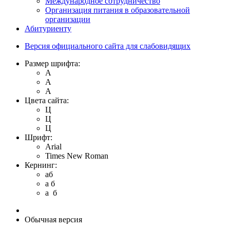
Международное сотрудничество
Организация питания в образовательной
организации
Абитуриенту
Версия официального сайта для слабовидящих
Размер шрифта:
A
A
A
Цвета сайта:
Ц
Ц
Ц
Шрифт:
Arial
Times New Roman
Кернинг:
aб
a б
a б
Обычная версия