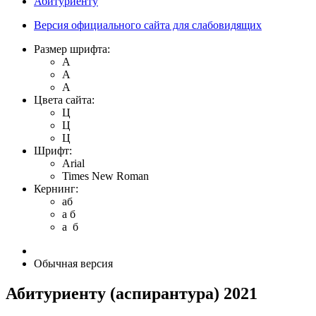
Абитуриенту
Версия официального сайта для слабовидящих
Размер шрифта:
A
A
A
Цвета сайта:
Ц
Ц
Ц
Шрифт:
Arial
Times New Roman
Кернинг:
aб
a б
a б
Обычная версия
Абитуриенту (аспирантура) 2021