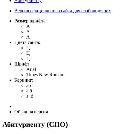
Абитуриенту
Версия официального сайта для слабовидящих
Размер шрифта:
A
A
A
Цвета сайта:
Ц
Ц
Ц
Шрифт:
Arial
Times New Roman
Кернинг:
aб
a б
a б
Обычная версия
Абитуриенту (СПО)